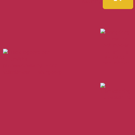
Städning
Rengöring
av mattor
och möbler
Hemstädning