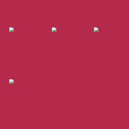
Fönsterputs
Storstädning
Kontor och
företagsstädni
Flyttstädning