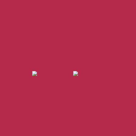
Förpackningstjänster
tors och
tagsflytt
Bohagsflytt