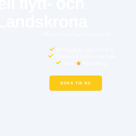
l flytt- och
 Landskrona
Säkra din bokning i Landskrona!
RUT-avdrag upp till 50 %
Tillstånd & fullt försäkrade
4.9/5
Kundbetyg
BOKA TID NU