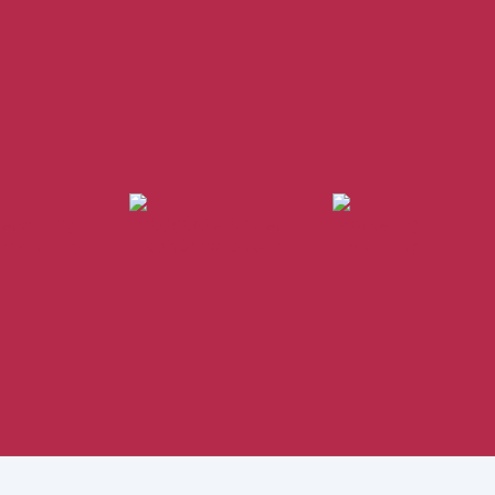
ervinning
Trädgårdstjänster
Montering