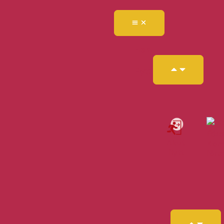
Hem
Flytt
Akut
Kon
flytt
före