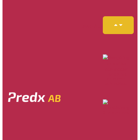
Städning
Rengöring
av mattor
och möbler
Storstädning