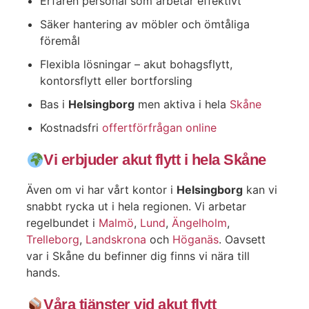
Erfaren personal som arbetar effektivt
Säker hantering av möbler och ömtåliga
föremål
Flexibla lösningar – akut bohagsflytt,
kontorsflytt eller bortforsling
Bas i
Helsingborg
men aktiva i hela
Skåne
Kostnadsfri
offertförfrågan online
Vi erbjuder akut flytt i hela Skåne
Även om vi har vårt kontor i
Helsingborg
kan vi
snabbt rycka ut i hela regionen. Vi arbetar
regelbundet i
Malmö
,
Lund
,
Ängelholm
,
Trelleborg
,
Landskrona
och
Höganäs
. Oavsett
var i Skåne du befinner dig finns vi nära till
hands.
Våra tjänster vid akut flytt