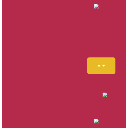
Hemstädning
Övrig
Målare