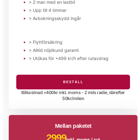
> 2 man med en lastbil
> Upp till 4 timmar
> Avbokningsskydd ingår
> Flyttförsäkring
> Alltid nöjdkund garanti
> Utökas för +499 kr/h efter rutavdrag
BESTÄLL
Bilkostnad +400kr inkl. moms - 2 mils radie, därefter
50kr/milen
Mellan paketet
2999
inkl. moms / rut