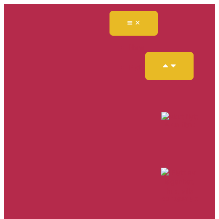
Hem
Flytt
Akut flytt
Bohagsflytt