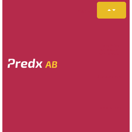
Städning
Rengöring
av mattor
och möbler
Storstädning
Hemstädning