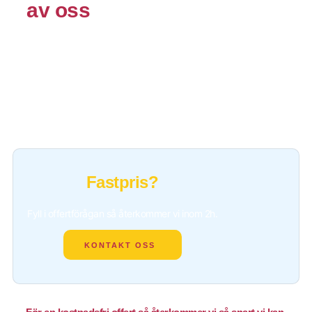
av oss
Fastpris?
Fyll i offertförågan så återkommer vi inom 2h.
KONTAKT OSS