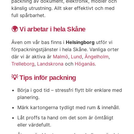
packning av dokument, elektronik, möbler och
känslig utrustning. Allt sker effektivt och med
full spårbarhet.
🌍 Vi arbetar i hela Skåne
Även om vår bas finns i
Helsingborg
utför vi
förpackningstjänster i hela Skåne. Vanliga orter
där vi är aktiva är
Malmö
,
Lund
,
Ängelholm
,
Trelleborg
,
Landskrona
och
Höganäs
.
💡 Tips inför packning
Börja i god tid – stressfri flytt blir enklare med
planering.
Märk kartongerna tydligt med rum & innehåll.
Låt proffs ta hand om det som är ömtåligt
eller värdefullt.