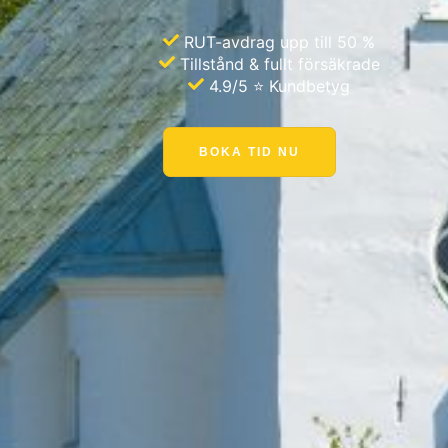
RUT-avdrag upp till 50 %
Tillstånd & fullt försäkrade
4.9/5 ⭐ Kundbetyg
BOKA TID NU