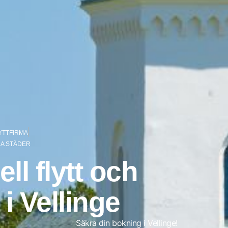
YTTFIRMA
LA STÄDER
ll flytt och
i Vellinge
Säkra din bokning i Vellinge!