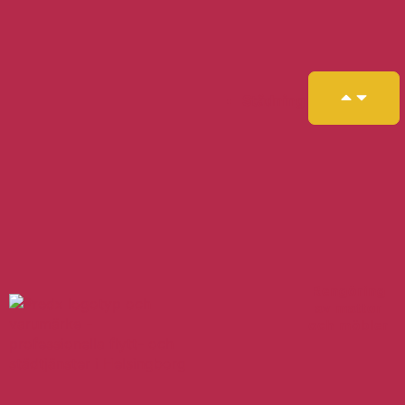
Städning
Rengöring
av mattor
och möbler