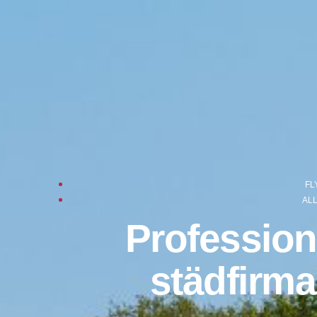
FL
AL
Professione
städfirma 