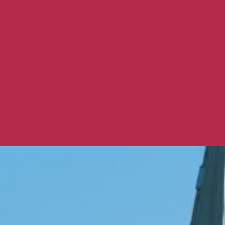
Montering
ervinning
Trädgårdstjänster