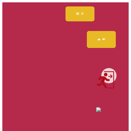
Hem
Flytt
Akut flytt
Bohagsflytt