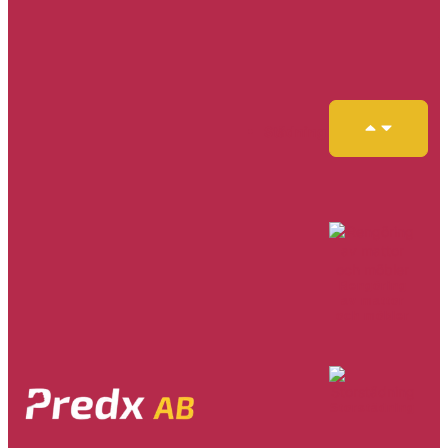
Städning
Rengöring
av mattor
och möbler
Storstädning